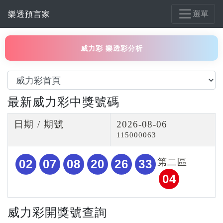
選單
樂透預言家
威力彩 樂透彩分析
最新威力彩中獎號碼
日期 / 期號
2026-08-06
115000063
第二區
02
07
08
20
26
33
04
威力彩開獎號查詢