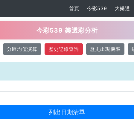
首頁
今彩539
大樂透
今彩539 樂透彩分析
分區均值演算
歷史記錄查詢
歷史出現機率