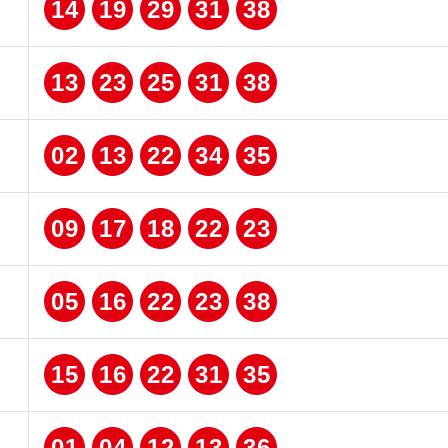
14
19
29
31
38
13
23
25
31
38
02
13
22
34
35
09
17
18
22
23
05
16
22
23
38
15
16
22
31
35
01
04
12
13
36