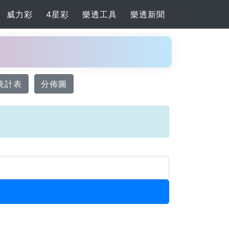
威力彩
4星彩
樂透工具
樂透新聞
統計表
分佈圖