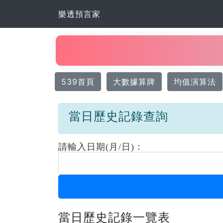
樂透預言家
539首頁
大數據算牌
均值演算法
當日歷史記錄查詢
請輸入日期(月/日)：
當日歷史記錄一覽表