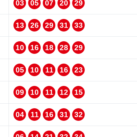
03
05
07
20
29
13
26
29
31
33
10
16
18
28
29
05
10
11
16
23
09
10
11
12
15
04
11
16
31
32
06
14
21
32
34