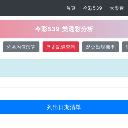
首頁
今彩539
大樂透
今彩539 樂透彩分析
分區均值演算
歷史記錄查詢
歷史出現機率