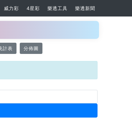
威力彩
4星彩
樂透工具
樂透新聞
統計表
分佈圖