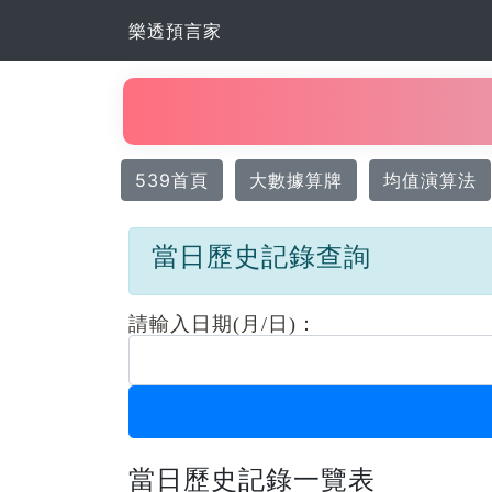
樂透預言家
539首頁
大數據算牌
均值演算法
當日歷史記錄查詢
請輸入日期(月/日)：
當日歷史記錄一覽表