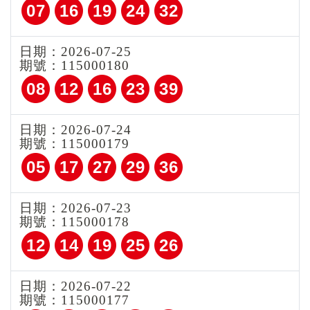
07
16
19
24
32
日期：2026-07-25
期號：115000180
08
12
16
23
39
日期：2026-07-24
期號：115000179
05
17
27
29
36
日期：2026-07-23
期號：115000178
12
14
19
25
26
日期：2026-07-22
期號：115000177