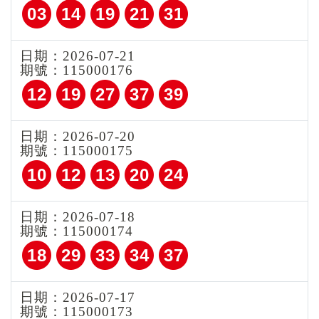
03
14
19
21
31
日期：2026-07-21
期號：115000176
12
19
27
37
39
日期：2026-07-20
期號：115000175
10
12
13
20
24
日期：2026-07-18
期號：115000174
18
29
33
34
37
日期：2026-07-17
期號：115000173