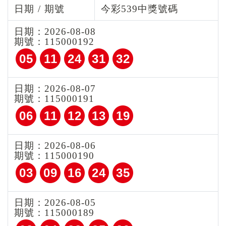
日期 / 期號
今彩539中獎號碼
日期：2026-08-08
期號：115000192
05
11
24
31
32
日期：2026-08-07
期號：115000191
06
11
12
13
19
日期：2026-08-06
期號：115000190
03
09
16
24
35
日期：2026-08-05
期號：115000189