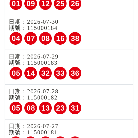
01
09
12
25
26
日期：2026-07-30
期號：115000184
04
07
08
16
38
日期：2026-07-29
期號：115000183
05
14
32
33
36
日期：2026-07-28
期號：115000182
05
08
13
23
31
日期：2026-07-27
期號：115000181