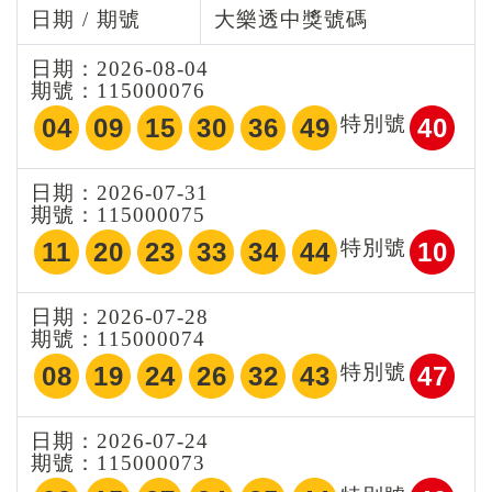
日期 / 期號
大樂透中獎號碼
日期：2026-08-04
期號：115000076
特別號
04
09
15
30
36
49
40
日期：2026-07-31
期號：115000075
特別號
11
20
23
33
34
44
10
日期：2026-07-28
期號：115000074
特別號
08
19
24
26
32
43
47
日期：2026-07-24
期號：115000073