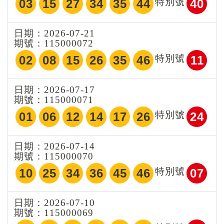
特別號
03
15
27
34
35
44
40
日期：2026-07-21
期號：115000072
特別號
02
08
15
26
35
46
11
日期：2026-07-17
期號：115000071
特別號
01
06
12
14
17
26
24
日期：2026-07-14
期號：115000070
特別號
10
25
34
36
45
46
07
日期：2026-07-10
期號：115000069