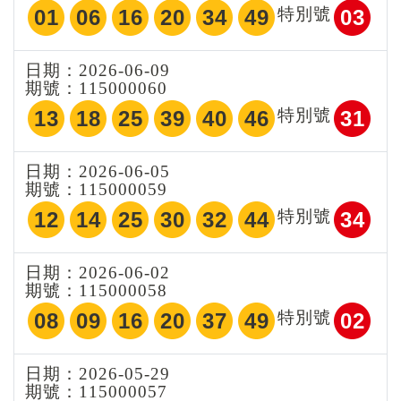
特別號
01
06
16
20
34
49
03
日期：2026-06-09
期號：115000060
特別號
13
18
25
39
40
46
31
日期：2026-06-05
期號：115000059
特別號
12
14
25
30
32
44
34
日期：2026-06-02
期號：115000058
特別號
08
09
16
20
37
49
02
日期：2026-05-29
期號：115000057