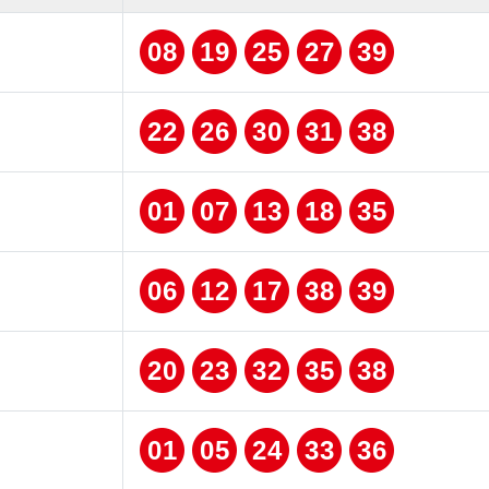
08
19
25
27
39
22
26
30
31
38
01
07
13
18
35
06
12
17
38
39
20
23
32
35
38
01
05
24
33
36