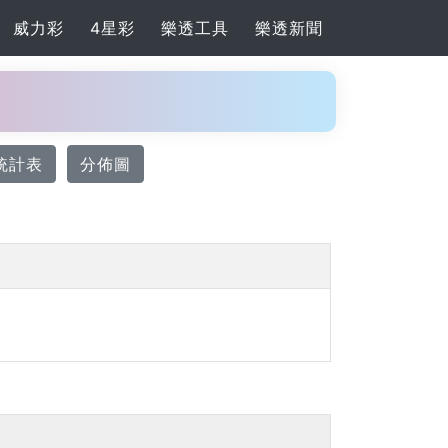
威力彩
4星彩
樂透工具
樂透新聞
統計表
分佈圖