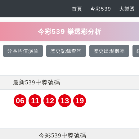
首頁
今彩539
大樂透
今彩539 樂透彩分析
分區均值演算
歷史記錄查詢
歷史出現機率
最新539中獎號碼
06
11
12
13
19
今彩539中獎號碼