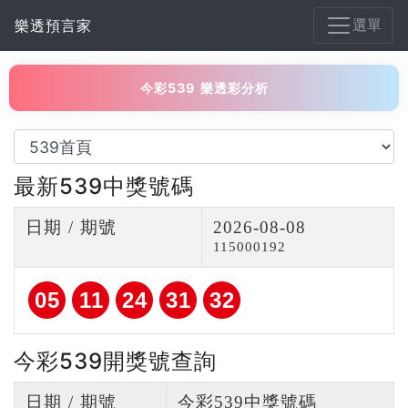
選單
樂透預言家
今彩539 樂透彩分析
最新539中獎號碼
日期 / 期號
2026-08-08
115000192
05
11
24
31
32
今彩539開獎號查詢
日期 / 期號
今彩539中獎號碼