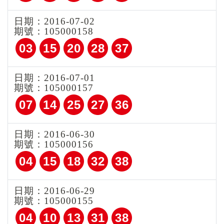
日期：2016-07-02
期號：105000158
03
15
20
28
37
日期：2016-07-01
期號：105000157
07
14
25
27
36
日期：2016-06-30
期號：105000156
04
15
18
32
38
日期：2016-06-29
期號：105000155
04
10
13
31
38