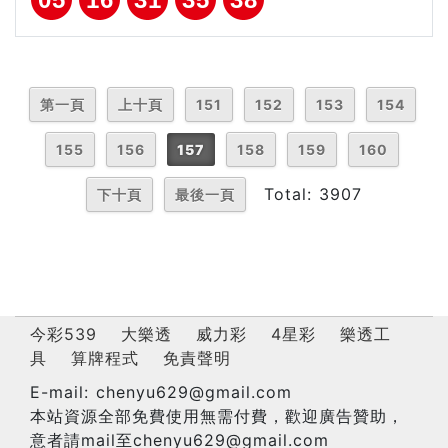
第一頁
上十頁
151
152
153
154
155
156
157
158
159
160
Total: 3907
下十頁
最後一頁
今彩539
大樂透
威力彩
4星彩
樂透工
具
算牌程式
免責聲明
E-mail: chenyu629@gmail.com
本站資源全部免費使用無需付費，歡迎廣告贊助，
意者請mail至chenyu629@gmail.com