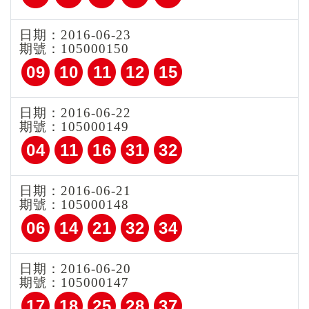
日期：2016-06-23
期號：105000150
09
10
11
12
15
日期：2016-06-22
期號：105000149
04
11
16
31
32
日期：2016-06-21
期號：105000148
06
14
21
32
34
日期：2016-06-20
期號：105000147
17
18
25
28
37