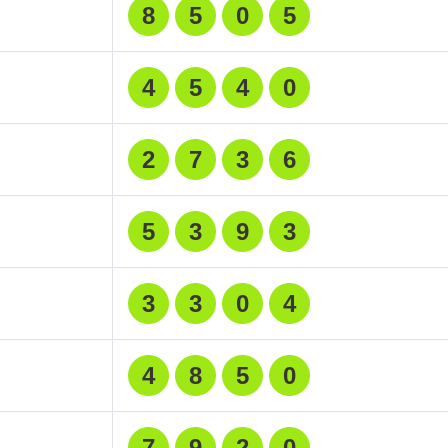
8
5
0
5
4
5
4
0
2
7
3
6
5
3
9
3
3
3
0
4
4
8
5
0
7
9
2
0