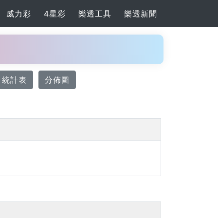
威力彩
4星彩
樂透工具
樂透新聞
統計表
分佈圖