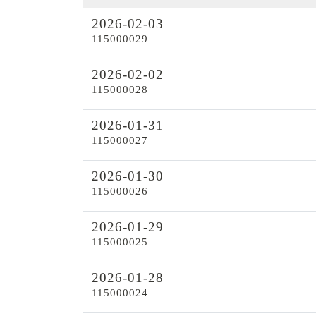
2026-02-03
115000029
2026-02-02
115000028
2026-01-31
115000027
2026-01-30
115000026
2026-01-29
115000025
2026-01-28
115000024