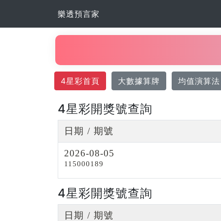
樂透預言家
4星彩首頁
大數據算牌
均值演算法
4星彩開獎號查詢
日期 / 期號
2026-08-05
115000189
4星彩開獎號查詢
日期 / 期號