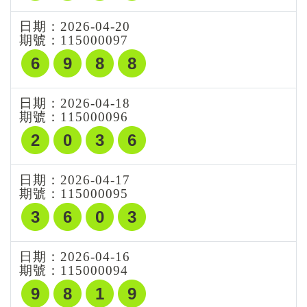
日期：2026-04-20
期號：115000097
6
9
8
8
日期：2026-04-18
期號：115000096
2
0
3
6
日期：2026-04-17
期號：115000095
3
6
0
3
日期：2026-04-16
期號：115000094
9
8
1
9